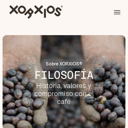
Skip
Menu
to
main
content
Sobre XORXIOS®
FILOSOFÍA
Historia, valores y
compromiso con el
café