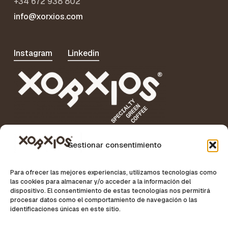
+34 672 938 802
info@xorxios.com
Instagram
Linkedin
Gestionar consentimiento
Para ofrecer las mejores experiencias, utilizamos tecnologías como
las cookies para almacenar y/o acceder a la información del
Specialty Coffee News
dispositivo. El consentimiento de estas tecnologías nos permitirá
procesar datos como el comportamiento de navegación o las
identificaciones únicas en este sitio.