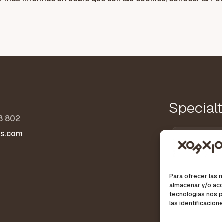
Special
8 802
os.com
Para ofrecer las 
almacenar y/o acc
tecnologías nos 
las identificacion