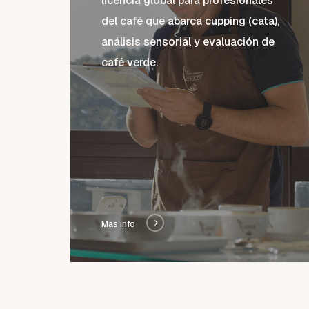
licencia global para profesionales
del café que abarca cupping (cata),
análisis sensorial y evaluación de
café verde.
Más info