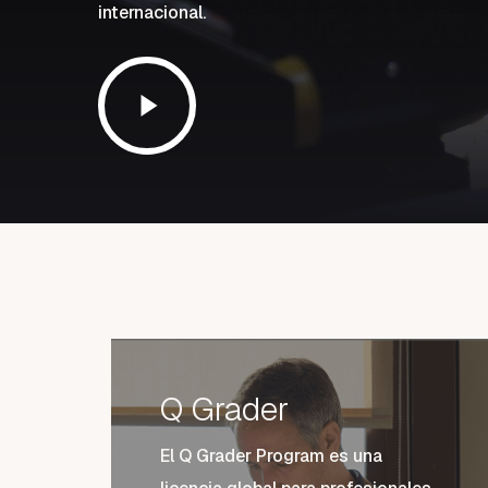
internacional.
Play
Video
Q Grader
El Q Grader Program es una