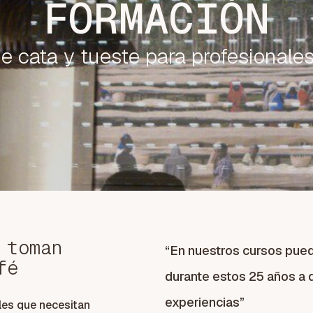
FORMACIÓN
e cata y tueste para profesionales
 toman
“En nuestros cursos pued
fé
durante estos 25 años a 
experiencias”
les que necesitan