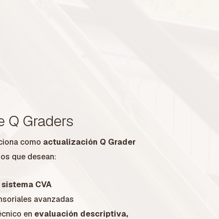
r
e Q Graders
nciona como
actualización Q Grader
ados que desean:
 sistema CVA
ensoriales avanzadas
técnico en
evaluación descriptiva,