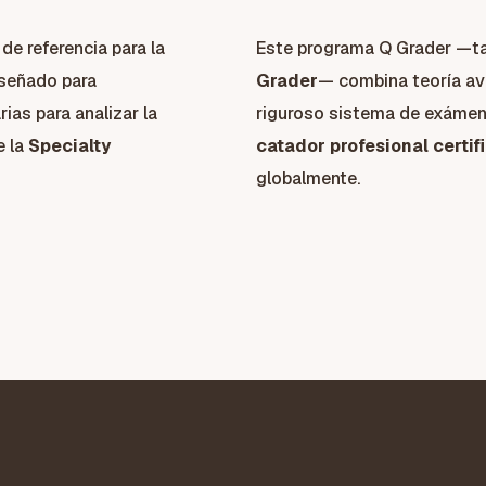
de referencia para la
Este programa Q Grader —
iseñado para
Grader
— combina teoría ava
ias para analizar la
riguroso sistema de exámen
e la
Specialty
catador profesional certif
globalmente.