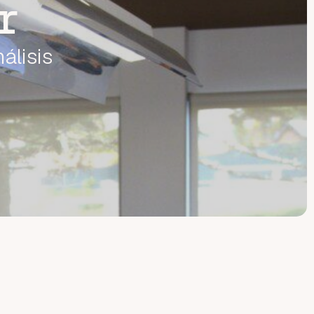
r
nálisis