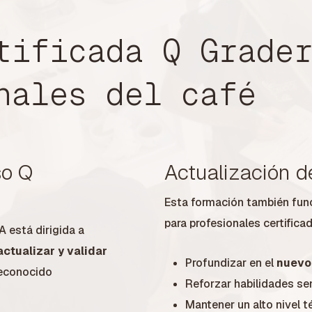
tificada
Q
Grade
nales
del
café
so Q
Actualización d
Esta formación también fu
para profesionales certific
A está dirigida a
actualizar y validar
Profundizar en el
nuevo
reconocido
Reforzar habilidades s
Mantener un alto nivel 